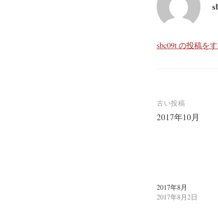
共
は
共
s
有
ク
有
(
リ
(
新
ッ
新
し
ク
し
い
し
い
ウ
て
ウ
ィ
く
ィ
sbc09t の投稿
ン
だ
ン
ド
さ
ド
ウ
い
ウ
で
(
で
開
新
開
き
し
き
ま
い
ま
す
ウ
す
)
ィ
)
ン
古い投稿
ド
ウ
2017年10月
で
開
投
き
ま
稿
す
)
ナ
ビ
2017年8月
ゲ
2017年8月2日
ー