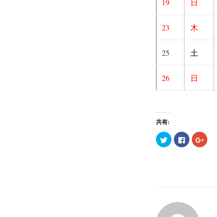
19
日
23
木
25
土
26
日
共有:
ク
F
ク
リ
a
リ
ッ
c
ッ
ク
e
ク
し
b
し
て
o
て
T
o
G
w
k
o
i
で
o
t
共
g
t
有
l
e
す
e
r
る
+
で
に
で