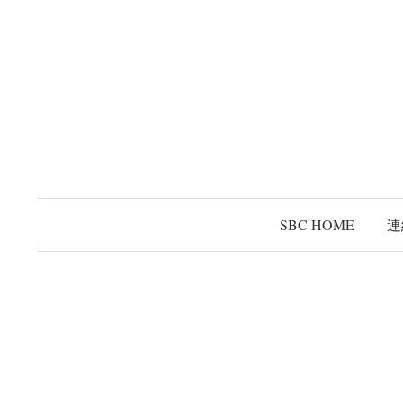
コ
ン
テ
ン
ツ
へ
ス
キ
ッ
SBC HOME
連
プ