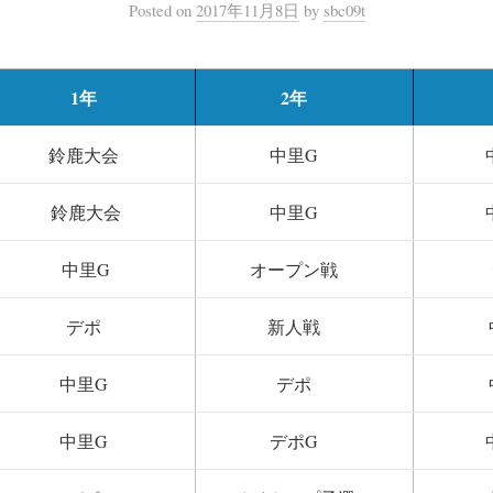
Posted
on
2017年11月8日
by
sbc09t
1年
2年
鈴鹿大会
中里G
鈴鹿大会
中里G
中里G
オープン戦
デポ
新人戦
中里G
デポ
中里G
デポG