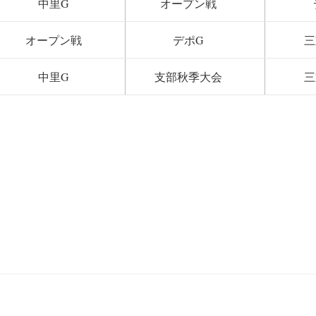
中里G
オープン戦
オープン戦
デポG
三
中里G
支部秋季大会
三