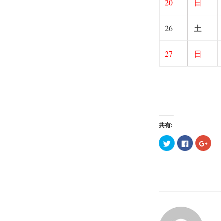
20
日
26
土
27
日
共有:
ク
F
ク
リ
a
リ
ッ
c
ッ
ク
e
ク
し
b
し
て
o
て
T
o
G
w
k
o
i
で
o
t
共
g
t
有
l
e
す
e
r
る
+
で
に
で