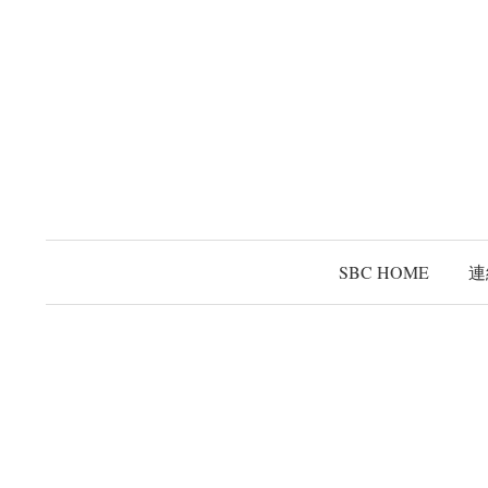
コ
ン
テ
ン
ツ
へ
ス
キ
ッ
SBC HOME
連
プ