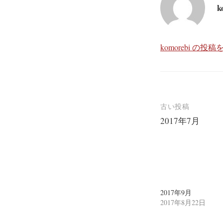
共
は
共
k
有
ク
有
(
リ
(
新
ッ
新
し
ク
し
い
し
い
ウ
て
ウ
ィ
く
ィ
komorebi の
ン
だ
ン
ド
さ
ド
ウ
い
ウ
で
(
で
開
新
開
き
し
き
ま
い
ま
す
ウ
す
)
ィ
)
ン
古い投稿
ド
ウ
2017年7月
で
開
投
き
ま
稿
す
)
ナ
ビ
2017年9月
ゲ
2017年8月22日
ー