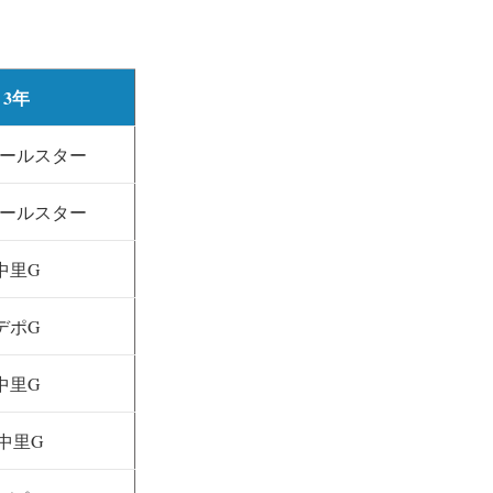
3年
ールスター
ールスター
中里G
デポG
中里G
中里G