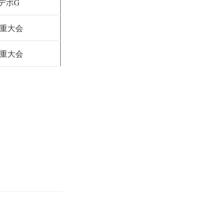
デポG
重大会
重大会